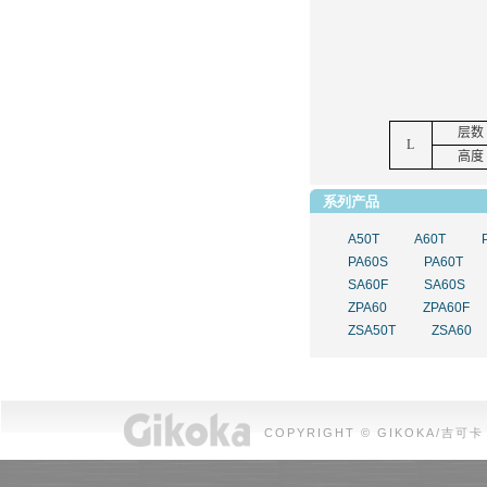
层数
L
高度
系列产品
A50T
A60T
PA60S
PA60T
SA60F
SA60S
ZPA60
ZPA60F
ZSA50T
ZSA60
COPYRIGHT © GIKOKA/吉可