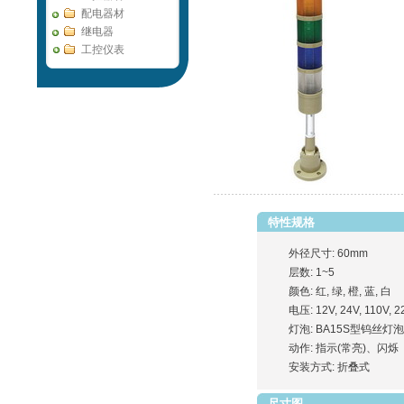
配电器材
继电器
工控仪表
特性规格
外径尺寸: 60mm
层数: 1~5
颜色: 红, 绿, 橙, 蓝, 白
电压: 12V, 24V, 110V, 2
灯泡: BA15S型钨丝灯泡
动作: 指示(常亮)、闪烁
安装方式: 折叠式
尺寸图